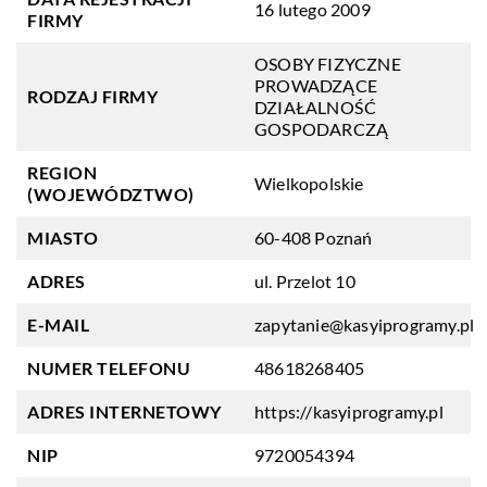
16 lutego 2009
FIRMY
OSOBY FIZYCZNE
PROWADZĄCE
RODZAJ FIRMY
DZIAŁALNOŚĆ
GOSPODARCZĄ
REGION
Wielkopolskie
(WOJEWÓDZTWO)
MIASTO
60-408 Poznań
ADRES
ul. Przelot 10
E-MAIL
zapytanie@kasyiprogramy.pl
NUMER TELEFONU
48618268405
ADRES INTERNETOWY
https://kasyiprogramy.pl
NIP
9720054394