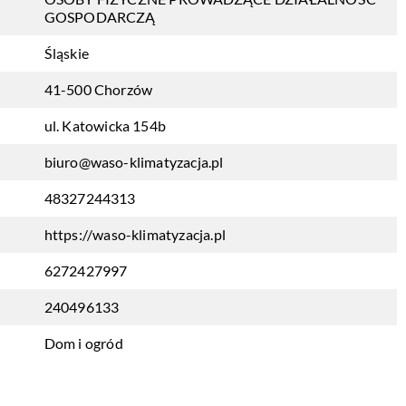
GOSPODARCZĄ
Śląskie
41-500 Chorzów
ul. Katowicka 154b
biuro@waso-klimatyzacja.pl
48327244313
https://waso-klimatyzacja.pl
6272427997
240496133
Dom i ogród