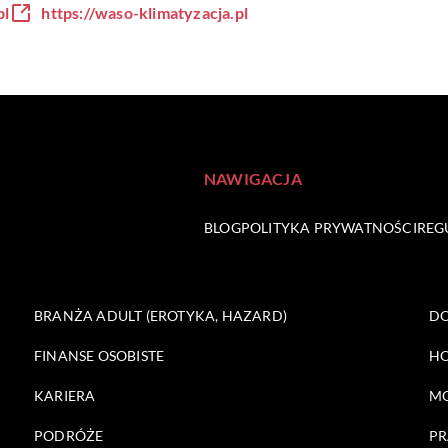
pl
https://waso-klimatyzacja.pl
NAWIGACJA
BLOG
POLITYKA PRYWATNOŚCI
REG
BRANŻA ADULT (EROTYKA, HAZARD)
DO
FINANSE OSOBISTE
HO
KARIERA
M
PODRÓŻE
PR