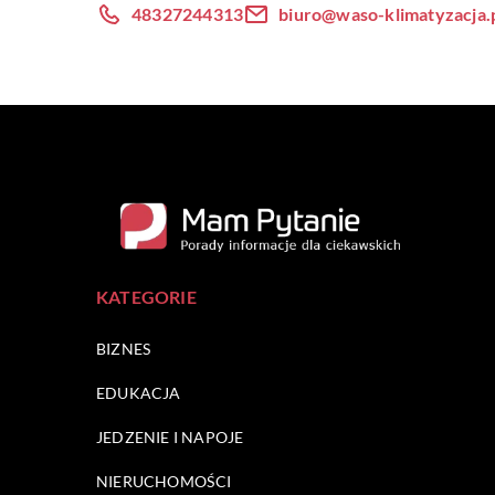
48327244313
biuro@waso-klimatyzacja.
KATEGORIE
BIZNES
EDUKACJA
JEDZENIE I NAPOJE
NIERUCHOMOŚCI