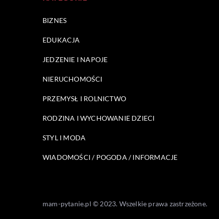
BIZNES
EDUKACJA
JEDZENIE I NAPOJE
NIERUCHOMOŚCI
PRZEMYSŁ I ROLNICTWO
RODZINA I WYCHOWANIE DZIECI
STYL I MODA
WIADOMOŚCI / POGODA / INFORMACJE
mam-pytanie.pl © 2023. Wszelkie prawa zastrzeżone.