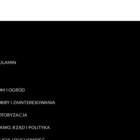
ULAMIN
M I OGRÓD
BBY I ZAINTERESOWANIA
OTORYZACJA
AWO, RZĄD I POLITYKA
LIGIA I DUCHOWOŚĆ