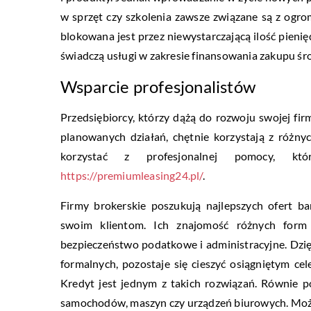
w sprzęt czy szkolenia zawsze związane są z og
blokowana jest przez niewystarczającą ilość pienię
świadczą usługi w zakresie finansowania zakupu śr
Wsparcie profesjonalistów
Przedsiębiorcy, którzy dążą do rozwoju swojej fir
planowanych działań, chętnie korzystają z różny
korzystać z profesjonalnej pomocy, któ
https://premiumleasing24.pl/
.
Firmy brokerskie poszukują najlepszych ofert b
swoim klientom. Ich znajomość różnych form 
bezpieczeństwo podatkowe i administracyjne. Dzi
formalnych, pozostaje się cieszyć osiągniętym c
Kredyt jest jednym z takich rozwiązań. Równie p
samochodów, maszyn czy urządzeń biurowych. Możl