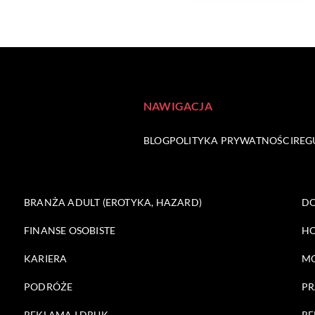
NAWIGACJA
BLOG
POLITYKA PRYWATNOŚCI
REG
BRANŻA ADULT (EROTYKA, HAZARD)
DO
FINANSE OSOBISTE
HO
KARIERA
M
PODRÓŻE
PR
REKLAMA I DRUK
RE