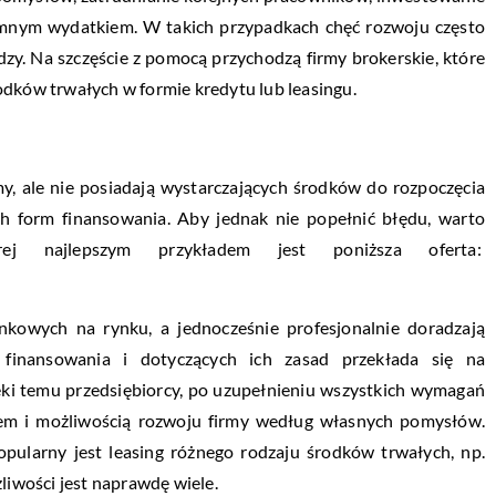
romnym wydatkiem. W takich przypadkach chęć rozwoju często
dzy. Na szczęście z pomocą przychodzą firmy brokerskie, które
odków trwałych w formie kredytu lub leasingu.
my, ale nie posiadają wystarczających środków do rozpoczęcia
ch form finansowania. Aby jednak nie popełnić błędu, warto
rej najlepszym przykładem jest poniższa oferta:
ankowych na rynku, a jednocześnie profesjonalnie doradzają
finansowania i dotyczących ich zasad przekłada się na
ęki temu przedsiębiorcy, po uzupełnieniu wszystkich wymagań
elem i możliwością rozwoju firmy według własnych pomysłów.
opularny jest leasing różnego rodzaju środków trwałych, np.
iwości jest naprawdę wiele.