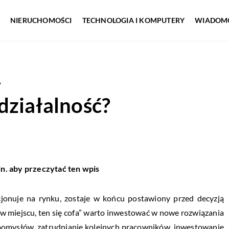
NIERUCHOMOŚCI
TECHNOLOGIA I KOMPUTERY
WIADOMO
?
działalność?
in. aby przeczytać ten wpis
cjonuje na rynku, zostaje w końcu postawiony przed decyzją
 w miejscu, ten się cofa” warto inwestować w nowe rozwiązania
pomysłów, zatrudnianie kolejnych pracowników, inwestowanie