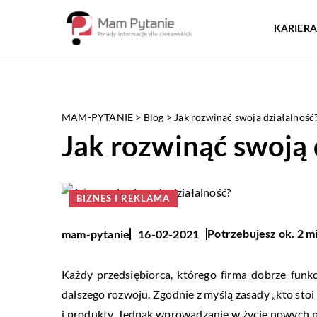
KARIERA
MAM-PYTANIE
>
Blog
>
Jak rozwinąć swoją działalność
Jak rozwinąć swoją 
BIZNES I REKLAMA
Potrzebujesz ok. 2 m
mam-pytanie
16-02-2021
Każdy przedsiębiorca, którego firma dobrze funk
dalszego rozwoju. Zgodnie z myślą zasady „kto stoi
i produkty. Jednak wprowadzanie w życie nowych 