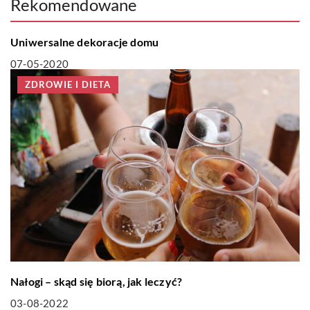
Rekomendowane
MIESZKANIE
Uniwersalne dekoracje domu
07-05-2020
ZDROWIE I DIETA
Nałogi – skąd się biorą, jak leczyć?
03-08-2022