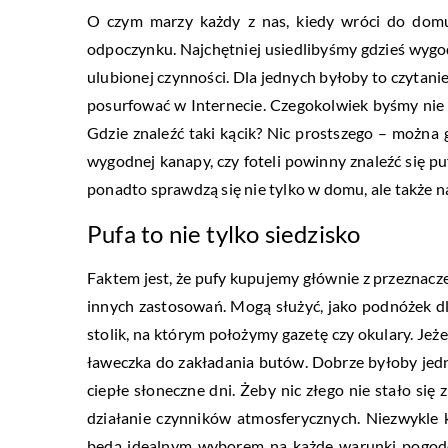
O czym marzy każdy z nas, kiedy wróci do domu
odpoczynku. Najchętniej usiedlibyśmy gdzieś wygod
ulubionej czynności. Dla jednych byłoby to czytanie k
posurfować w Internecie. Czegokolwiek byśmy nie r
Gdzie znaleźć taki kącik? Nic prostszego – możn
wygodnej kanapy, czy foteli powinny znaleźć się pu
ponadto sprawdzą się nie tylko w domu, ale także na
Pufa to nie tylko siedzisko
Faktem jest, że pufy kupujemy głównie z przeznacze
innych zastosowań. Mogą służyć, jako podnóżek d
stolik, na którym położymy gazetę czy okulary. Jeż
ławeczka do zakładania butów. Dobrze byłoby jedn
ciepłe słoneczne dni. Żeby nic złego nie stało się
działanie czynników atmosferycznych. Niezwykl
będą idealnym wyborem na każde warunki pogodow