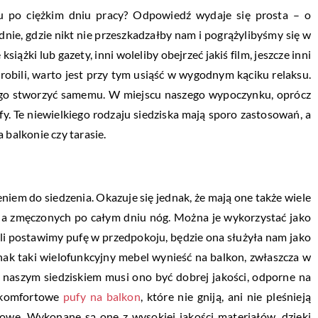
 po ciężkim dniu pracy? Odpowiedź wydaje się prosta – o
nie, gdzie nikt nie przeszkadzałby nam i pogrążylibyśmy się w
siążki lub gazety, inni woleliby obejrzeć jakiś film, jeszcze inni
obili, warto jest przy tym usiąść w wygodnym kąciku relaksu.
a go stworzyć samemu. W miejscu naszego wypoczynku, oprócz
fy. Te niewielkiego rodzaju siedziska mają sporo zastosowań, a
 balkonie czy tarasie.
niem do siedzenia. Okazuje się jednak, że mają one także wiele
la zmęczonych po całym dniu nóg. Można je wykorzystać jako
eli postawimy pufę w przedpokoju, będzie ona służyła nam jako
ak taki wielofunkcyjny mebel wynieść na balkon, zwłaszcza w
 z naszym siedziskiem musi ono być dobrej jakości, odporne na
e komfortowe
pufy na balkon
, które nie gniją, ani nie pleśnieją
e. Wykonane są one z wysokiej jakości materiałów, dzięki