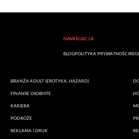
NAWIGACJA
BLOG
POLITYKA PRYWATNOŚCI
REG
BRANŻA ADULT (EROTYKA, HAZARD)
DO
FINANSE OSOBISTE
HO
KARIERA
M
PODRÓŻE
PR
REKLAMA I DRUK
RE