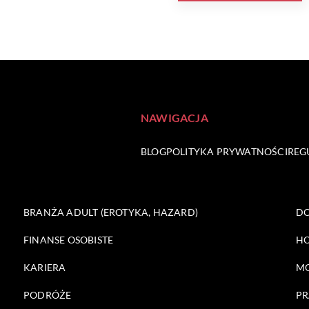
NAWIGACJA
BLOG
POLITYKA PRYWATNOŚCI
REG
BRANŻA ADULT (EROTYKA, HAZARD)
DO
FINANSE OSOBISTE
HO
KARIERA
M
PODRÓŻE
PR