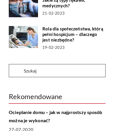
Jakie są typy rękawic
medycznych?
21-02-2023
Rola dla społeczeństwa, którą
pełni hospicjum – dlaczego
jest niezbędne?
19-02-2023
Rekomendowane
MIESZKANIE
Ocieplanie domu – jak w najprostszy sposób
można je wykonać?
27-07-2020