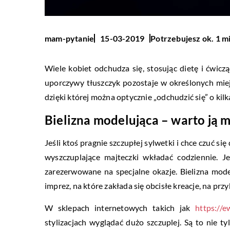
Potrzebujesz ok. 1 m
mam-pytanie
15-03-2019
Wiele kobiet odchudza się, stosując dietę i ćwicz
uporczywy tłuszczyk pozostaje w określonych mie
dzięki której można optycznie „odchudzić się” o kil
Bielizna modelująca – warto ją m
Jeśli ktoś pragnie szczupłej sylwetki i chce czuć się
wyszczuplające majteczki wkładać codziennie. J
zarezerwowane na specjalne okazje. Bielizna mod
imprez, na które zakłada się obcisłe kreacje, na przy
W sklepach internetowych takich jak
https://ew
stylizacjach wyglądać dużo szczuplej. Są to nie ty