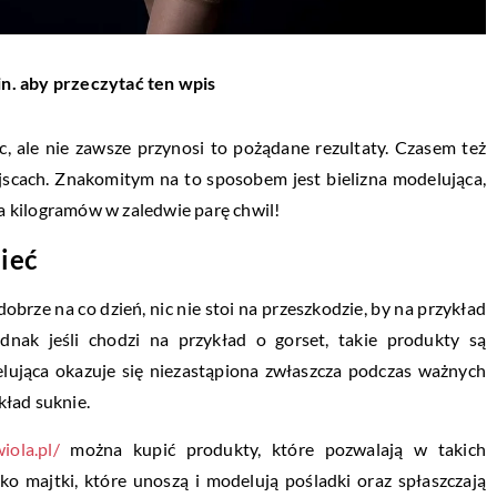
in. aby przeczytać ten wpis
ąc, ale nie zawsze przynosi to pożądane rezultaty. Czasem też
jscach. Znakomitym na to sposobem jest bielizna modelująca,
ka kilogramów w zaledwie parę chwil!
ieć
 dobrze na co dzień, nic nie stoi na przeszkodzie, by na przykład
ednak jeśli chodzi na przykład o gorset, takie produkty są
elująca okazuje się niezastąpiona zwłaszcza podczas ważnych
kład suknie.
iola.pl/
można kupić produkty, które pozwalają w takich
lko majtki, które unoszą i modelują pośladki oraz spłaszczają