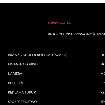
NAWIGACJA
BLOG
POLITYKA PRYWATNOŚCI
REG
BRANŻA ADULT (EROTYKA, HAZARD)
DO
FINANSE OSOBISTE
HO
KARIERA
M
PODRÓŻE
PR
REKLAMA I DRUK
RE
SPOŁECZEŃSTWO
SP