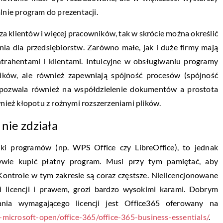
lnie program do prezentacji.
a klientów i więcej pracowników, tak w skrócie można określić
a dla przedsiębiorstw. Zarówno małe, jak i duże firmy mają
trahentami i klientami. Intuicyjne w obsługiwaniu programy
ików, ale również zapewniają spójność procesów (spójność
pozwala również na współdzielenie dokumentów a prostota
wnież kłopotu z rożnymi rozszerzeniami plików.
nie zdziała
i programów (np. WPS Office czy LibreOffice), to jednak
ywie kupić płatny program. Musi przy tym pamiętać, aby
Kontrole w tym zakresie są coraz częstsze. Nielicencjonowane
 licencji i prawem, grozi bardzo wysokimi karami. Dobrym
ia wymagającego licencji jest Office365 oferowany na
microsoft-open/office-365/office-365-business-essentials/
.