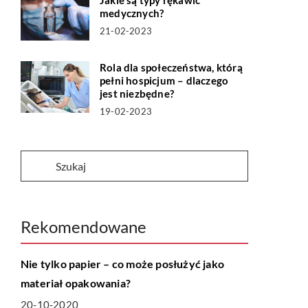
Jakie są typy rękawic
medycznych?
21-02-2023
Rola dla społeczeństwa, którą
pełni hospicjum – dlaczego
jest niezbędne?
19-02-2023
Rekomendowane
LIFE & STYLE
Nie tylko papier – co może posłużyć jako
materiał opakowania?
20-10-2020