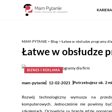
KARIERA
MAM-PYTANIE
>
Blog
>
Łatwe w obsłudze programy dla
Łatwe w obsłudze p
BIZNES I REKLAMA
Potrzebujesz ok. 2 m
mam-pytanie
12-02-2021
Rozwój technologiczny wymusza na przeds
komputerowych. Jednocześnie nie powinny być
szkoleniach. Oczywiście są branże gdzie oprogr