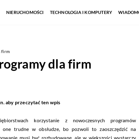
NIERUCHOMOŚCI
TECHNOLOGIA I KOMPUTERY
WIADOMO
 firm
rogramy dla firm
in. aby przeczytać ten wpis
iębiorstwach korzystanie z nowoczesnych programów
 one trudne w obsłudze, bo pozwoli to zaoszczędzić na
amowanie musi być rozbudowane, ale w większości wystarczy