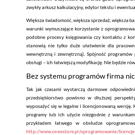
zwykły arkusz kalkulacyjny, edytor tekstu i ewentua
Większa świadomość, większa sprzedaż, większa baz
warunki wymuszające korzystanie z oprogramowani
podobne procesy księgowania czy kontaktu z kon
stanowią nie tylko duże ułatwienie dla pracown
wewnętrzną i zewnętrzną). Spójność programów 
obsługi – ich łatwiejszą modyfikację. Nie będzie ró
Bez systemu programów firma nic 
Tak jak czasami wystarczą darmowe odpowiednik
przedsiębiorstwo powinno w dłuższej perspekt
wyposażyć się w legalne i licencjonowaną wersję. 
programy lub ich użycie niezgodnie z warunkami
przykładem łatwego w obsłudze oprogramowan
http://www.onexstore.pl/oprogramowanie/licencje-