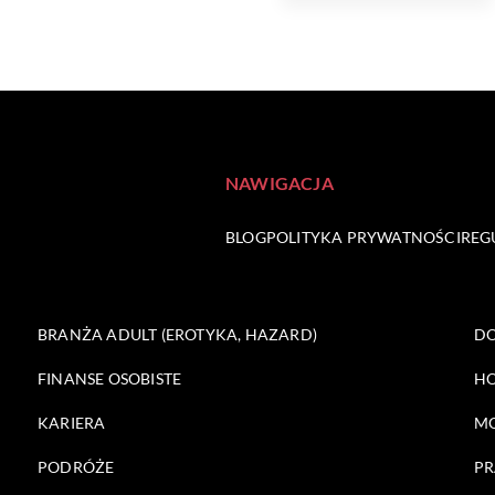
NAWIGACJA
BLOG
POLITYKA PRYWATNOŚCI
REG
BRANŻA ADULT (EROTYKA, HAZARD)
DO
FINANSE OSOBISTE
HO
KARIERA
M
PODRÓŻE
PR