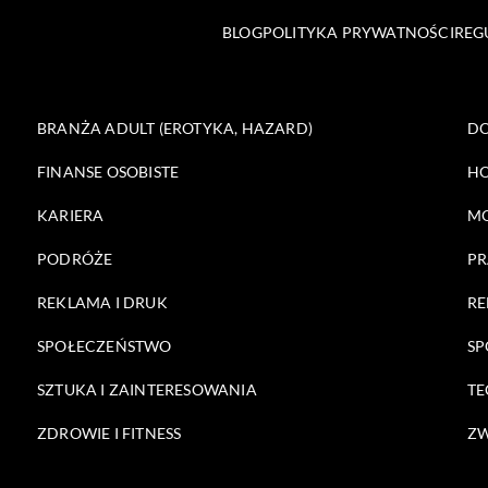
BLOG
POLITYKA PRYWATNOŚCI
REG
BRANŻA ADULT (EROTYKA, HAZARD)
DO
FINANSE OSOBISTE
HO
KARIERA
M
PODRÓŻE
PR
REKLAMA I DRUK
RE
SPOŁECZEŃSTWO
SP
SZTUKA I ZAINTERESOWANIA
TE
ZDROWIE I FITNESS
ZW