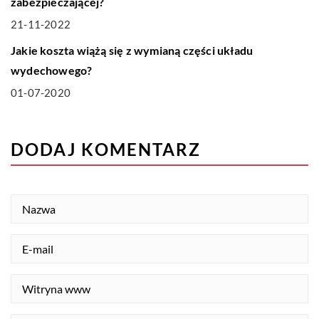
zabezpieczającej?
21-11-2022
TECHNIKA I MOTORYZACJA
Jakie koszta wiążą się z wymianą części układu
wydechowego?
01-07-2020
DODAJ KOMENTARZ