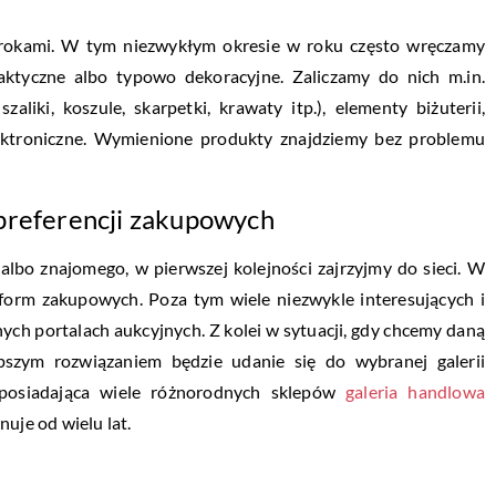
 krokami. W tym niezwykłym okresie w roku często wręczamy
ktyczne albo typowo dekoracyjne. Zaliczamy do nich m.in.
liki, koszule, skarpetki, krawaty itp.), elementy biżuterii,
elektroniczne. Wymienione produkty znajdziemy bez problemu
preferencji zakupowych
 albo znajomego, w pierwszej kolejności zajrzyjmy do sieci. W
form zakupowych. Poza tym wiele niezwykle interesujących i
h portalach aukcyjnych. Z kolei w sytuacji, gdy chcemy daną
epszym rozwiązaniem będzie udanie się do wybranej galerii
 posiadająca wiele różnorodnych sklepów
galeria handlowa
nuje od wielu lat.