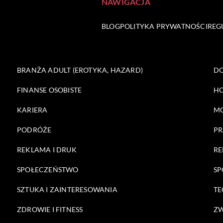
NAWIGACJA
BLOG
POLITYKA PRYWATNOŚCI
REG
BRANŻA ADULT (EROTYKA, HAZARD)
DO
FINANSE OSOBISTE
HO
KARIERA
M
PODRÓŻE
PR
REKLAMA I DRUK
RE
SPOŁECZEŃSTWO
SP
SZTUKA I ZAINTERESOWANIA
TE
ZDROWIE I FITNESS
ZW