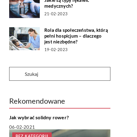
Jakie są typy rękawic
medycznych?
21-02-2023
Rola dla społeczeństwa, którą
pełni hospicjum – dlaczego
jest niezbędne?
19-02-2023
Rekomendowane
LIFE & STYLE
Jak wybrać solidny rower?
06-02-2021
BEZ KATEGORII