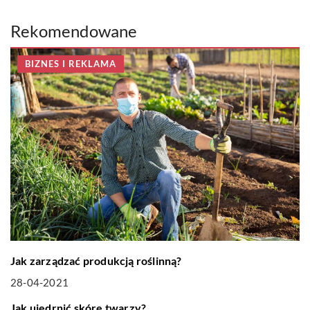
Rekomendowane
BIZNES I REKLAMA
Jak zarządzać produkcją roślinną?
28-04-2021
LIFE & STYLE
Jak ujędrnić skórę twarzy?