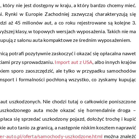
 który nie jest dostępny w kraju, a który bardzo chcemy mieć.
 Rynki w Europie Zachodniej zazwyczaj charakteryzują się
i aż 45 milionów aut, a co roku rejestrowane są kolejne 3.
ższej klasy, w topowych wersjach wyposażenia. Takich nie ma
j kupują z salonu auta kompaktowe ze średnim wyposażeniem.
cą potrafi pozytywnie zaskoczyć i okazać się opłacalna nawet
ściami przy sprowadzaniu.
Import aut z USA
, albo innych krajów
łkiem sporo zaoszczędzić, ale tylko w przypadku samochodów
ansport i formalności pochłoną wszystko, co zyskamy kupując
ut uszkodzonych. Nie chodzi tutaj o całkowicie poniszczone
 uszkodzonego auta może okazać się horrendalnie droga –
płaca się sprzedać uszkodzony pojazd, dołożyć trochę i kupić
kie auto tanio za granicą, a następnie niskim kosztem naprawić
er-auto.pl/oferta/samochody-uszkodzone.html
można znaleźć