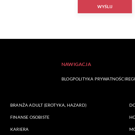
NAWIGACJA
BLOG
POLITYKA PRYWATNOŚCI
REG
BRANŻA ADULT (EROTYKA, HAZARD)
DO
FINANSE OSOBISTE
HO
KARIERA
M