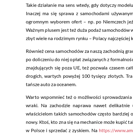
Takie działanie ma sens wtedy, gdy dotyczy modelu,
Inaczej ma się sprawa z samochodami używanymi.
ogromnym wyborem ofert – np. po Niemczech jeźdz
Ważnym plusem jest też duża podaż samochodów wy
zbyt wiele na rodzimym rynku – Polacy najczęście
Również cena samochodów za naszą zachodnią grani
po doliczeniu do niej opłat związanych z formalno
znajdujących się poza UE, też pozwala czasem ca
drogich, wartych powyżej 100 tysięcy złotych. Tr
tańsze auto za oceanem.
Warto wspomnieć też o możliwości sprowadzania a
wraki. Na zachodzie naprawa nawet delikatnie
właścicielom takich samochodów często bardziej o
nowy. Ktoś, kto zna się na mechanice może kupić ta
w Polsce i sprzedać z zyskiem. Na
https://www.am