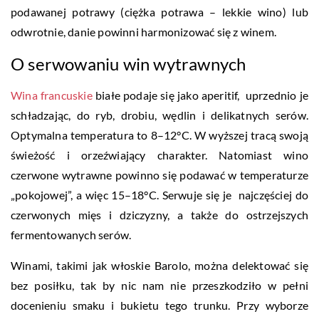
podawanej potrawy (ciężka potrawa – lekkie wino) lub
odwrotnie, danie powinni harmonizować się z winem.
O serwowaniu win wytrawnych
Wina francuskie
białe podaje się jako aperitif, uprzednio je
schładzając, do ryb, drobiu, wędlin i delikatnych serów.
Optymalna temperatura to 8–12°C. W wyższej tracą swoją
świeżość i orzeźwiający charakter.
Natomiast wino
czerwone wytrawne powinno się podawać w temperaturze
„pokojowej”, a więc 15–18°C. Serwuje się je najczęściej do
czerwonych mięs i dziczyzny, a także do ostrzejszych
fermentowanych serów.
Winami, takimi jak włoskie Barolo, można delektować się
bez posiłku, tak by nic nam nie przeszkodziło w pełni
docenieniu smaku i bukietu tego trunku. Przy wyborze