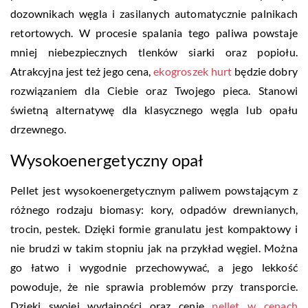
dozownikach węgla i zasilanych automatycznie palnikach
retortowych. W procesie spalania tego paliwa powstaje
mniej niebezpiecznych tlenków siarki oraz popiołu.
Atrakcyjna jest też jego cena,
ekogroszek hurt
będzie dobry
rozwiązaniem dla Ciebie oraz Twojego pieca. Stanowi
świetną alternatywę dla klasycznego węgla lub opału
drzewnego.
Wysokoenergetyczny opał
Pellet jest wysokoenergetycznym paliwem powstającym z
różnego rodzaju biomasy: kory, odpadów drewnianych,
trocin, pestek. Dzięki formie granulatu jest kompaktowy i
nie brudzi w takim stopniu jak na przykład węgiel. Można
go łatwo i wygodnie przechowywać, a jego lekkość
powoduje, że nie sprawia problemów przy transporcie.
Dzięki swojej wydajności oraz cenie
pellet w cenach