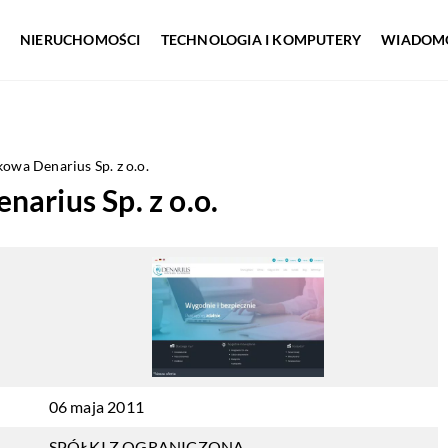
NIERUCHOMOŚCI
TECHNOLOGIA I KOMPUTERY
WIADOMO
owa Denarius Sp. z o.o.
arius Sp. z o.o.
06 maja 2011
SPÓŁKI Z OGRANICZONĄ