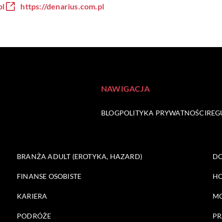
pl
https://denarius.com.pl
NAWIGACJA
BLOG
POLITYKA PRYWATNOŚCI
REG
BRANŻA ADULT (EROTYKA, HAZARD)
DO
FINANSE OSOBISTE
HO
KARIERA
M
PODRÓŻE
PR