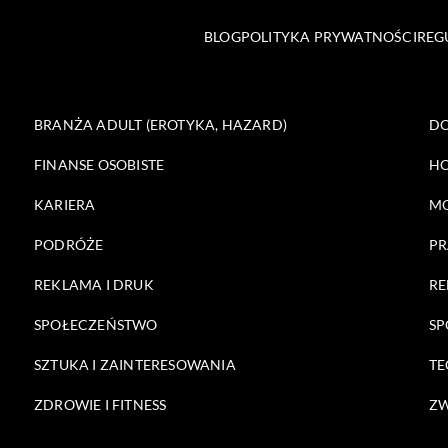
BLOG
POLITYKA PRYWATNOŚCI
REG
BRANŻA ADULT (EROTYKA, HAZARD)
DO
FINANSE OSOBISTE
HO
KARIERA
M
PODRÓŻE
PR
REKLAMA I DRUK
RE
SPOŁECZEŃSTWO
SP
SZTUKA I ZAINTERESOWANIA
TE
ZDROWIE I FITNESS
ZW