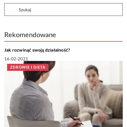
Rekomendowane
BIZNES I REKLAMA
Jak rozwinąć swoją działalność?
16-02-2021
ZDROWIE I DIETA