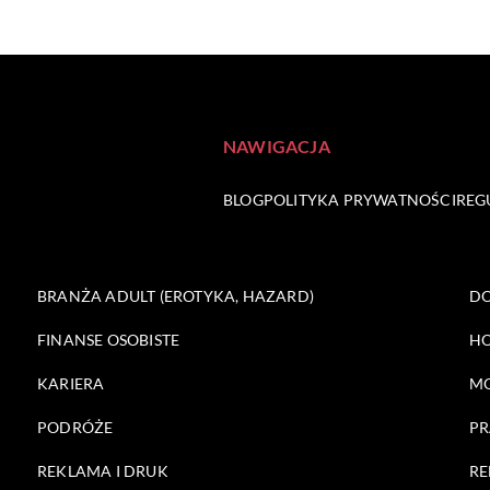
NAWIGACJA
BLOG
POLITYKA PRYWATNOŚCI
REG
BRANŻA ADULT (EROTYKA, HAZARD)
DO
FINANSE OSOBISTE
HO
KARIERA
M
PODRÓŻE
PR
REKLAMA I DRUK
RE