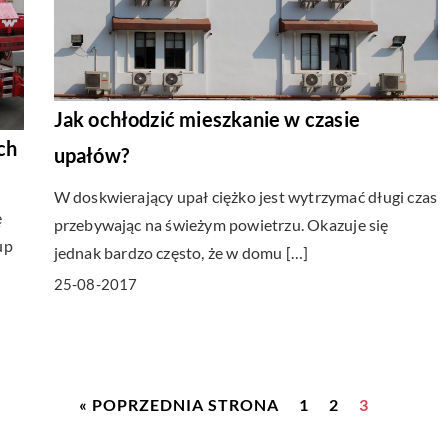
Jak ochłodzić mieszkanie w czasie
ch
upałów?
W doskwierający upał ciężko jest wytrzymać długi czas
ę
przebywając na świeżym powietrzu. Okazuje się
up
jednak bardzo często, że w domu […]
25-08-2017
« POPRZEDNIA STRONA
1
2
3