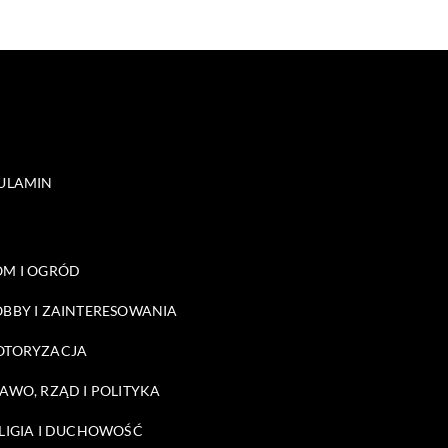
ULAMIN
M I OGRÓD
BBY I ZAINTERESOWANIA
OTORYZACJA
AWO, RZĄD I POLITYKA
LIGIA I DUCHOWOŚĆ